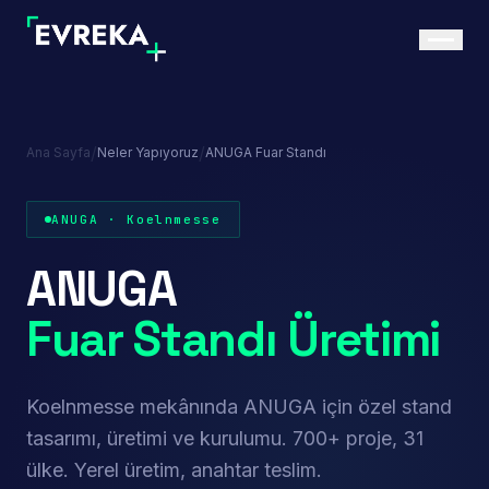
/
/
Ana Sayfa
Neler Yapıyoruz
ANUGA Fuar Standı
ANUGA · Koelnmesse
ANUGA
Fuar Standı Üretimi
Koelnmesse mekânında ANUGA için özel stand
tasarımı, üretimi ve kurulumu. 700+ proje, 31
Referans Proje
Keban Et — F&B Sector
ülke. Yerel üretim, anahtar teslim.