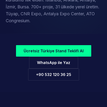
İzmir, Bursa. 700+ proje, 31 ülkede yerel üretim.
Tüyap, CNR Expo, Antalya Expo Center, ATO
Öne Çıkan Proje
Porland — Ambiente Frankfurt 2025
Congresium.
Türk markası · Özel tasarım · Anahtar teslim
Ücretsiz Türkiye Stand Teklifi Al
WhatsApp ile Yaz
+90 532 120 36 25