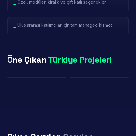
Özel, modüler, kiralık ve çift katlı seçenekler
→
Uluslararası katılımcılar için tam managed hizmet
→
Öne Çıkan
Türkiye Projeleri
Power Time — IDEF
Baykar — Marrakech
Porland — Frankfurt
China Pavilion — IDEF
Edge — Teknofest
Advance Tyre