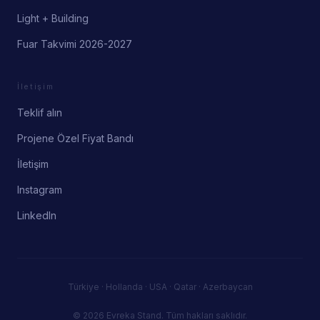
Light + Building
Fuar Takvimi 2026-2027
İletişim
Teklif alın
Projene Özel Fiyat Bandı
İletişim
Instagram
LinkedIn
Türkiye · Hollanda · USA · Qatar · Azerbaycan
© 2026 Evreka Stand.
Tüm hakları saklıdır.