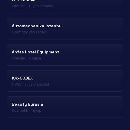
Endüstri · Tüyap İstanbul
Automechanika Istanbul
Otomotiv yan sanayi
Anfaş Hotel Equipment
Otelcilik · Antalya
ISK-SODEX
HVAC · Tüyap İstanbul
Beauty Eurasia
Kozmetik · Tüyap