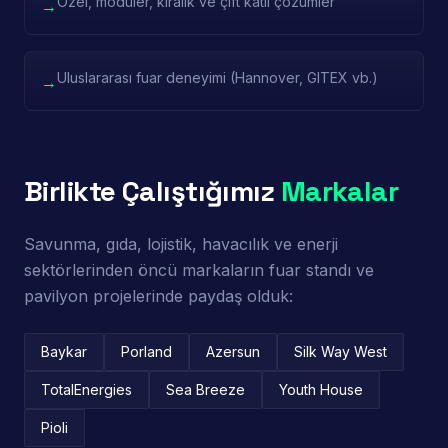
Özel, modüler, kiralık ve çift katlı çözümler
→
Uluslararası fuar deneyimi (Hannover, GITEX vb.)
→
Birlikte Çalıştığımız
Markalar
Savunma, gıda, lojistik, havacılık ve enerji
sektörlerinden öncü markaların fuar standı ve
pavilyon projelerinde paydaş olduk:
Baykar
Porland
Azersun
Silk Way West
TotalEnergies
Sea Breeze
Youth House
Pioli