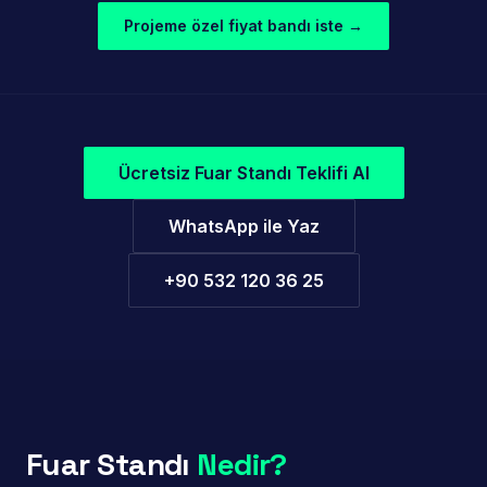
Porland — Ambiente Frankfurt 2025
Projeme özel fiyat bandı iste →
Özel fuar standı tasarımı · Çok bölgeli düzen · Anahtar
teslim
Ücretsiz Fuar Standı Teklifi Al
WhatsApp ile Yaz
+90 532 120 36 25
Fuar Standı
Nedir?