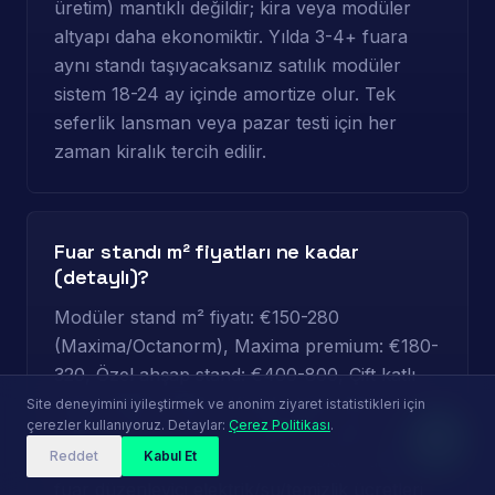
üretim) mantıklı değildir; kira veya modüler
altyapı daha ekonomiktir. Yılda 3-4+ fuara
aynı standı taşıyacaksanız satılık modüler
sistem 18-24 ay içinde amortize olur. Tek
seferlik lansman veya pazar testi için her
zaman kiralık tercih edilir.
Fuar standı m² fiyatları ne kadar
(detaylı)?
Modüler stand m² fiyatı: €150-280
(Maxima/Octanorm), Maxima premium: €180-
320, Özel ahşap stand: €400-800, Çift katlı
stand: €500-1.000+, Kiralık stand: €60-
Site deneyimini iyileştirmek ve anonim ziyaret istatistikleri için
çerezler kullanıyoruz. Detaylar:
Çerez Politikası
.
150/m² (tek event). Bu rakamlar tasarım +
Reddet
Kabul Et
üretim + nakliye + kurulum + söküm dahil;
fuar düzenleyici elektrik/su/temizlik ücretleri