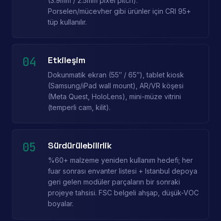
(3.9mm / 2.5mm pixel pitch).
Porselen/mücevher gibi ürünler için CRI 95+
tüp kullanılır.
04
Etkileşim
Dokunmatik ekran (55″ / 65″), tablet kiosk
(Samsung/iPad wall mount), AR/VR köşesi
(Meta Quest, HoloLens), mini-müze vitrini
(temperli cam, kilit).
05
Sürdürülebilirlik
%60+ malzeme yeniden kullanım hedefi; her
fuar sonrası envanter listesi + Istanbul depoya
geri gelen modüler parçaların bir sonraki
projeye tahsisi. FSC belgeli ahşap, düşük-VOC
boyalar.