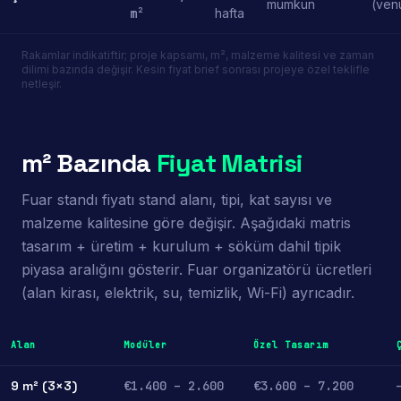
mümkün
(venu
m²
hafta
Rakamlar indikatiftir; proje kapsamı, m², malzeme kalitesi ve zaman
dilimi bazında değişir. Kesin fiyat brief sonrası projeye özel teklifle
netleşir.
m² Bazında
Fiyat Matrisi
Fuar standı fiyatı stand alanı, tipi, kat sayısı ve
malzeme kalitesine göre değişir. Aşağıdaki matris
tasarım + üretim + kurulum + söküm dahil tipik
piyasa aralığını gösterir. Fuar organizatörü ücretleri
(alan kirası, elektrik, su, temizlik, Wi-Fi) ayrıcadır.
Alan
Modüler
Özel Tasarım
9 m² (3×3)
€1.400 – 2.600
€3.600 – 7.200