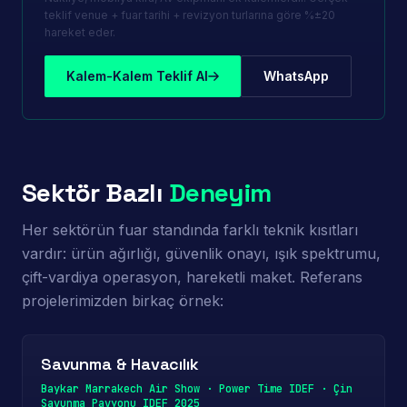
teklif venue + fuar tarihi + revizyon turlarına göre %±20
hareket eder.
Kalem-Kalem Teklif Al
WhatsApp
Sektör Bazlı
Deneyim
Her sektörün fuar standında farklı teknik kısıtları
vardır: ürün ağırlığı, güvenlik onayı, ışık spektrumu,
çift-vardiya operasyon, hareketli maket. Referans
projelerimizden birkaç örnek:
Savunma & Havacılık
Baykar Marrakech Air Show · Power Time IDEF · Çin
Savunma Pavyonu IDEF 2025