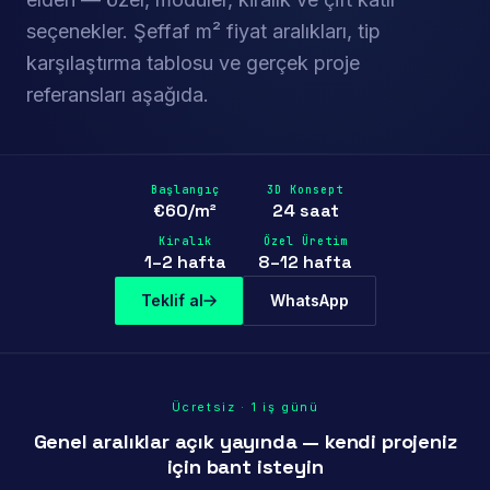
seçenekler. Şeffaf m² fiyat aralıkları, tip
karşılaştırma tablosu ve gerçek proje
referansları aşağıda.
Başlangıç
3D Konsept
€60/m²
24 saat
Kiralık
Özel Üretim
1–2 hafta
8–12 hafta
Teklif al
WhatsApp
Ücretsiz · 1 iş günü
Genel aralıklar açık yayında — kendi projeniz
için bant isteyin
Öne Çıkan Proje