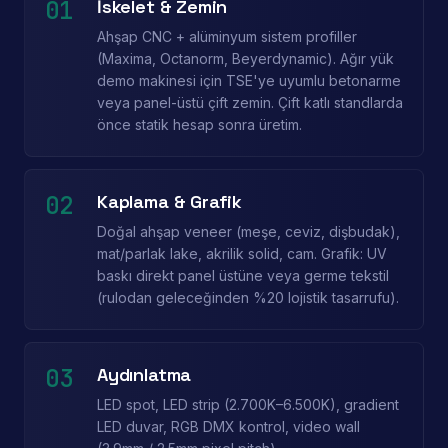
01
İskelet & Zemin
Ahşap CNC + alüminyum sistem profiller
(Maxima, Octanorm, Beyerdynamic). Ağır yük
demo makinesi için TSE'ye uyumlu betonarme
veya panel-üstü çift zemin. Çift katlı standlarda
önce statik hesap sonra üretim.
02
Kaplama & Grafik
Doğal ahşap veneer (meşe, ceviz, dişbudak),
mat/parlak lake, akrilik solid, cam. Grafik: UV
baskı direkt panel üstüne veya germe tekstil
(rulodan geleceğinden %20 lojistik tasarrufu).
03
Aydınlatma
LED spot, LED strip (2.700K–6.500K), gradient
LED duvar, RGB DMX kontrol, video wall