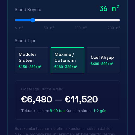
36
m²
Stand Boyutu
6 m²
50 m²
100 m²
200 m²
Stand Tipi
Modüler
Maxima /
Özel Ahşap
Sistem
Octanorm
€
400
-
800
/m²
€
150
-
280
/m²
€
180
-
320
/m²
Gösterge Bütçe Aralığı
€
6,480
—
€
11,520
Tekrar kullanım
:
8-10 fuar
Kurulum süresi
:
1-2 gün
Bu rakamlar tasarım + üretim + kurulum + söküm dahildir.
Nakliye, mobilya kira, AV ekipmanı ek kalemlerdir. Gerçek