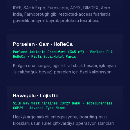
IDEF, SAHA Expo, Eurosatory, ADEX, DIMDEX, Aero
India, Farnborough gibi restricted-access fuarlarda
güvenlik onayı + bayrak protokolü tecrübesi.
Porselen · Cam · HoReCa
Porland Ambiente Frankfurt (365 m²) · Porland FHA
HoReCa · Pioli EquipHotel Paris
Kırılgan ürün sergisi, ağırlıklı raf statik hesabı, ışık ayarı
(sıcak/soğuk beyaz) porselen için özel kalibrasyon.
Havayolu · Lojistik
Silk Way West Airlines COP29 Bakü · TotalEnergies
COP29 · Advance Tyre Miami
Uçak/kargo maketi entegrasyonu, boarding-pass
kioskları, uzun süreli çift-vardiya operasyon standları.