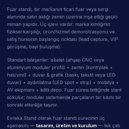
Fuar standı, bir markanın ticari fuar veya sergi
alanında satın aldığı zemin üzerine inşa ettiği geçici
mimari yapıdır. Üç işlevi vardır: marka kimliğinin
fiziksel karşılığı, ürün/hizmet demonstrasyonu ve
satış hunisinin başlangıç noktası (lead capture, VIP
görüşme, bayi buluşma).
Standart bileşenler: iskelet (ahşap CNC veya
alüminyum modüler profil) + zemin (kontrplak +
halı/vinil) + duvar & grafik (baskı, tekstil veya LED
duvar) + aydınlatma (LED spot + strip) + mobilya +
AV ekipmanı + kilitli depo. Fuar süresi bittiğinde stant
sökülür; modüler sistemlerde parçaların bir kısmı bir
sonraki etkinliğe taşınır.
Evreka Stand olarak fuar standı sürecinin üç
aşamasını —
tasarım, üretim ve kurulum
— tek çatı