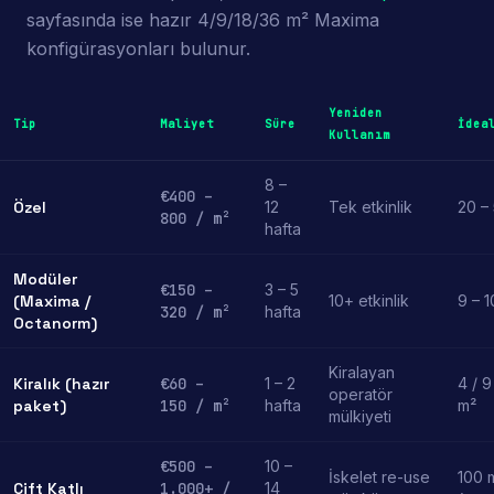
sayfasında ise hazır 4/9/18/36 m² Maxima
konfigürasyonları bulunur.
Yeniden
Tip
Maliyet
Süre
İdea
Kullanım
8 –
€400 –
Özel
12
Tek etkinlik
20 –
800 / m²
hafta
Modüler
€150 –
3 – 5
(Maxima /
10+ etkinlik
9 – 
320 / m²
hafta
Octanorm)
Kiralayan
Kiralık (hazır
€60 –
1 – 2
4 / 9
operatör
paket)
150 / m²
hafta
m²
mülkiyeti
€500 –
10 –
İskelet re-use
100 
Çift Katlı
1.000+ /
14