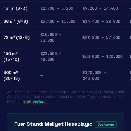
18 m² (6×3)
€2.700 – 5.200
€7.200 – 14.400
36 m² (6×6)
€5.400 – 11.500
€14.400 – 28.800
€10.800 –
72 m² (12×6)
€28.800 – 57.600
23.000
150 m²
€22.500 –
€60.000 – 120.000
(15×10)
48.000
300 m²
€120.000 –
—
(20×15)
240.000
Aralıkların üst ucu premium malzeme (doğal veneer, LED duvar, çoklu
AV), alt ucu standart modüler + baskı temellidir. Proje özelinde şeffaf
teklif için
brief paylaşın
.
Fuar Standı Maliyet Hesaplayıcı
Gösterge