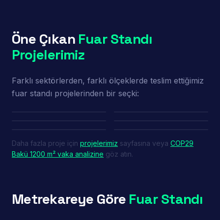
Öne Çıkan
Fuar Standı
Projelerimiz
Farklı sektörlerden, farklı ölçeklerde teslim ettiğimiz
fuar standı projelerinden bir seçki:
Baykar — Marrakech Air
Show
Porland — FHA HoReCa
Youth House — COP29
Bakü
Silk Way — COP29 Bakü
Pioli — EquipHotel Paris
Power Time — IDEF
Daha fazla proje için
projelerimiz
sayfasına veya
COP29
Bakü 1200 m² vaka analizine
göz atın.
Metrekareye Göre
Fuar Standı