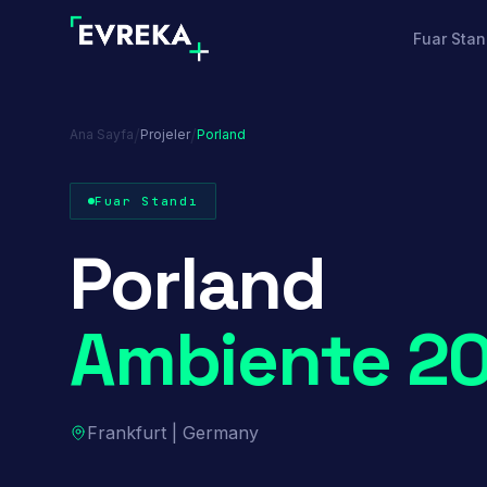
Fuar Stan
/
/
Ana Sayfa
Projeler
Porland
Fuar Standı
Porland
Ambiente 2
Frankfurt | Germany