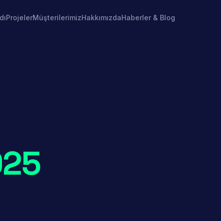
dı
Projeler
Müşterilerimiz
Hakkımızda
Haberler & Blog
025