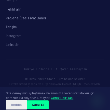
İletişim
Teklif alın
Projene Özel Fiyat Bandı
İletişim
Instagram
LinkedIn
Türkiye · Hollanda · USA · Qatar · Azerbaycan
© 2026 Evreka Stand.
Tüm hakları saklıdır.
Evreka Stand Tasarım ve Organizasyon Ticaret Ltd. Şti. · Merkez Mah.
Firuze Sk. No:5 İç Kapı No:72, 34406 Kağıthane / İstanbul · Mecidiyeköy
V.D. — VKN: 3830946387 · info@evrekastand.com
Site deneyimini iyileştirmek ve anonim ziyaret istatistikleri için
Gizlilik Politikası
Kullanım Koşulları
Çerez Politikası
çerezler kullanıyoruz. Detaylar:
Çerez Politikası
.
Reddet
Kabul Et