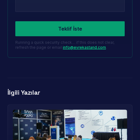
Leave this field empty
Teklif İste
Running a quick security check… if this does not clear,
refresh the page or email
info@evrekastand.com
.
İlgili Yazılar