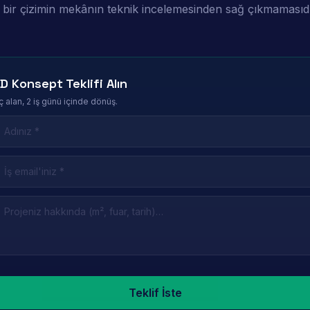
ık bir çizimin mekânın teknik incelemesinden sağ çıkmamasıdı
D Konsept Teklifi Alın
ç alan, 2 iş günü içinde dönüş.
eave this field empty
Teklif İste