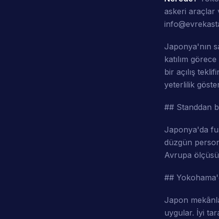
askeri araçlar
info@evrekasta
Japonya'nın sa
katılım görece 
bir açılış tekl
yeterlilik göste
## Standdan b
Japonya'da fua
düzgün persone
Avrupa ölçüsün
## Yokohama'
Japon mekânlar
uygular. İyi ta