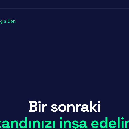
og'a Dön
Bir sonraki
tandınızı inşa edeli