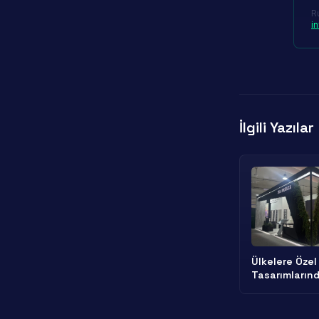
R
i
İlgili Yazılar
Ülkelere Özel
Tasarımların
Dikkat Edilme