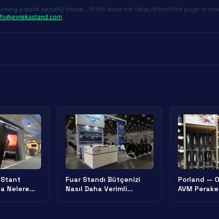
unning a quick security check… if this does not clear, refresh the page or ema
nfo@evrekastand.com
.
 Stant
Fuar Standı Bütçenizi
Porland — 
da Nelere
Nasıl Daha Verimli
AVM Perak
li?
Kullanabilirsiniz?
Showroom Y