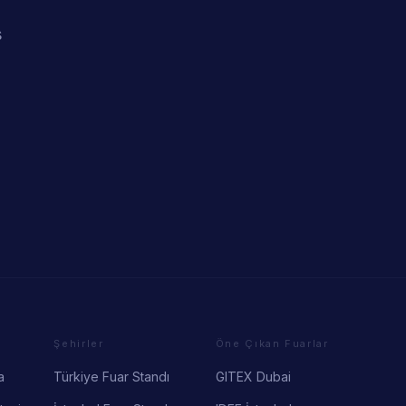
ş
Şehirler
Öne Çıkan Fuarlar
a
Türkiye Fuar Standı
GITEX Dubai