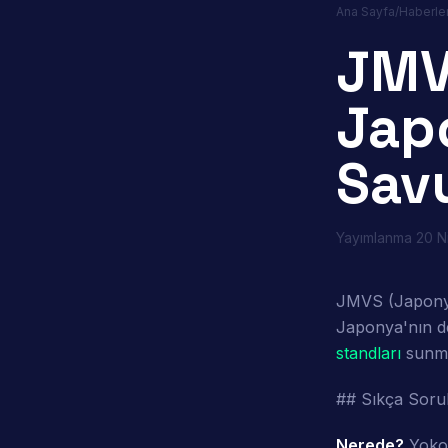
Ana Sayfa
/
Haberle
JMV
Jap
Sav
Yayımlanma
20 N
JMVS (Japonya
Japonya'nın de
standları
sunmak
## Sıkça Soru
Nerede?
Yoko