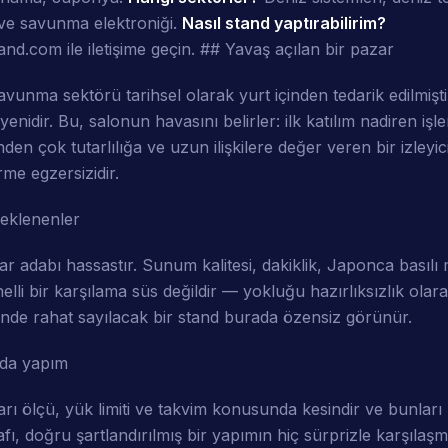
 ve savunma elektroniği.
Nasıl stand yaptırabilirim?
nd.com ile iletişime geçin. ## Yavaş açılan bir pazar
vunma sektörü tarihsel olarak yurt içinden tedarik edilmişt
yenidir. Bu, salonun havasını belirler: ilk katılım nadiren işl
ifinden çok tutarlılığa ve uzun ilişkilere değer veren bir izley
rme egzersizidir.
eklenenler
r adabı hassastır. Sunum kalitesi, dakiklik, Japonca basılı
lli bir karşılama süs değildir — yokluğu hazırlıksızlık olar
de rahat sayılacak bir stand burada özensiz görünür.
da yapım
ı ölçü, yük limiti ve takvim konusunda kesindir ve bunları
rafı, doğru şartlandırılmış bir yapımın hiç sürprizle karşılaş