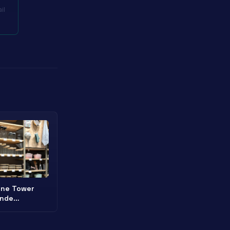
il
One Tower
ende
apımı