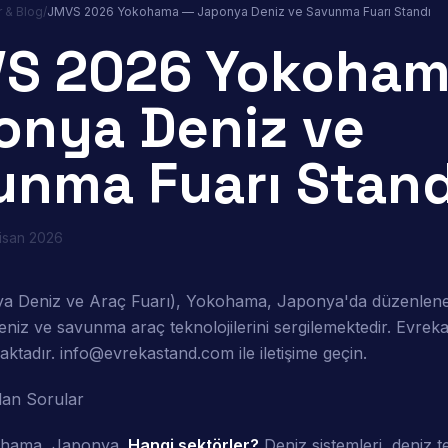
r & Blog
/
JMVS 2026 Yokohama — Japonya Deniz ve Savunma Fuarı Standı
S 2026 Yokoham
onya Deniz ve
unma Fuarı Stand
isan 2026
 Deniz ve Araç Fuarı), Yokohama, Japonya'da düzenlenec
niz ve savunma araç teknolojilerini sergilemektedir. Evrek
tadır. info@evrekastand.com ile iletişime geçin.
lan Sorular
hama, Japonya.
Hangi sektörler?
Deniz sistemleri, deniz te