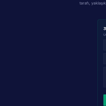
tarafı, yaklaş
3
Ü
L