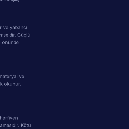
ir ve yabancı
emseldir. Güçlü
ici önünde
 materyal ve
ak okunur.
 harfiyen
mamasıdır. Kötü