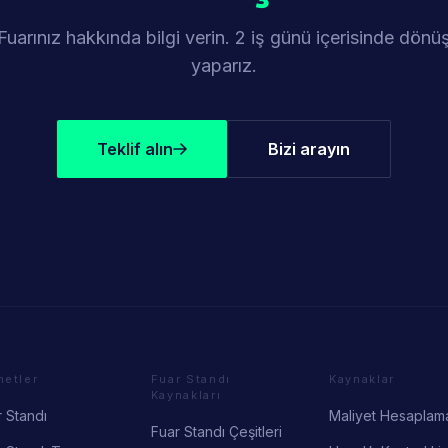
Fuarınız hakkında bilgi verin. 2 iş günü içerisinde dönü
yaparız.
Teklif alın
Bizi arayın
metler
Fuar Standı
Kaynaklar
Kaynakları
 Standı
Maliyet Hesaplam
Fuar Standı Çeşitleri