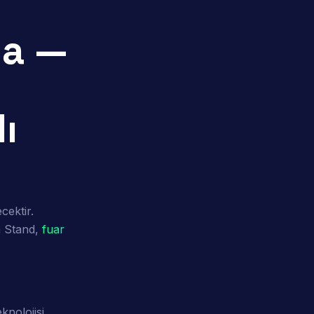
a —
ı
ektir.
a Stand,
fuar
knolojisi,