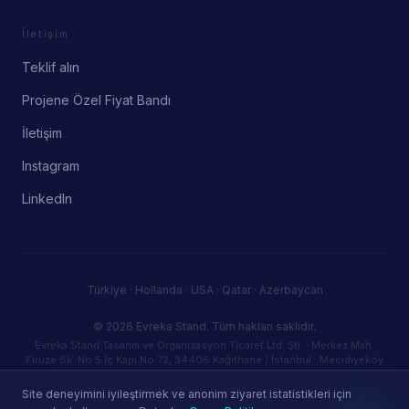
İletişim
Teklif alın
Projene Özel Fiyat Bandı
İletişim
Instagram
LinkedIn
Türkiye · Hollanda · USA · Qatar · Azerbaycan
© 2026 Evreka Stand.
Tüm hakları saklıdır.
Evreka Stand Tasarım ve Organizasyon Ticaret Ltd. Şti. · Merkez Mah.
Firuze Sk. No:5 İç Kapı No:72, 34406 Kağıthane / İstanbul · Mecidiyeköy
V.D. — VKN: 3830946387 · info@evrekastand.com
Gizlilik Politikası
Kullanım Koşulları
Çerez Politikası
Site deneyimini iyileştirmek ve anonim ziyaret istatistikleri için