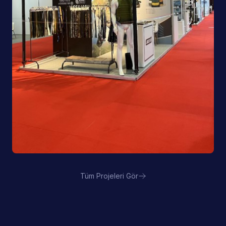
Tüm Projeleri Gör
Çin Savunma Sanayii Pavyonu | IDEF