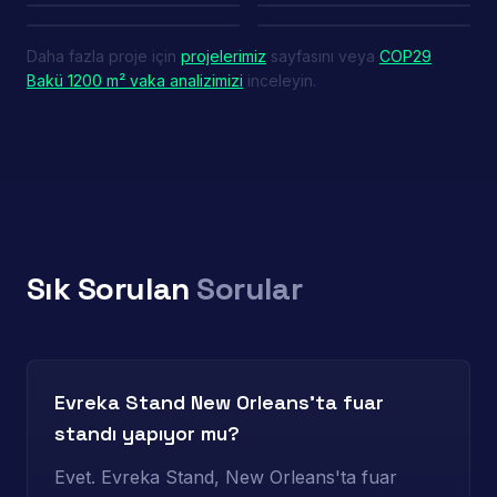
China Pavilion — IDEF
Advance Tyre
Daha fazla proje için
projelerimiz
sayfasını veya
COP29
Bakü 1200 m² vaka analizimizi
inceleyin.
Sık Sorulan
Sorular
Evreka Stand New Orleans'ta fuar
standı yapıyor mu?
Evet. Evreka Stand, New Orleans'ta fuar