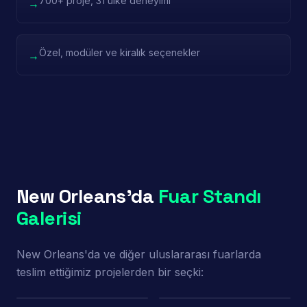
700+ proje, 31 ülke deneyimi
→
Özel, modüler ve kiralık seçenekler
→
New Orleans'da
Fuar Standı
Galerisi
New Orleans'da ve diğer uluslararası fuarlarda
teslim ettiğimiz projelerden bir seçki:
Porland — Ambiente
Baykar — Marrakech
Frankfurt
Pioli — EquipHotel Paris
Power Time — IDEF