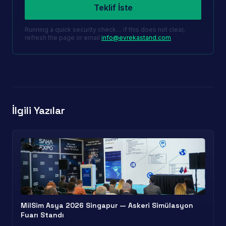
Teklif İste
Running a quick security check… if this does not clear,
refresh the page or email
info@evrekastand.com
.
İlgili Yazılar
MilSim Asya 2026 Singapur — Askeri Simülasyon
Fuarı Standı