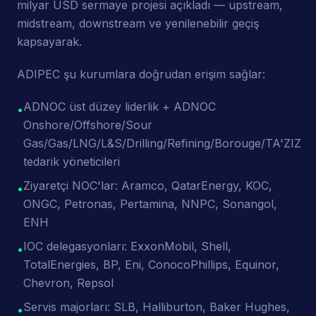
milyar USD sermaye projesi açıkladı — upstream,
midstream, downstream ve yenilenebilir geçiş
kapsayarak.
ADIPEC şu kurumlara doğrudan erişim sağlar:
ADNOC üst düzey liderlik + ADNOC
•
Onshore/Offshore/Sour
Gas/Gas/LNG/L&S/Drilling/Refining/Borouge/TA'ZIZ
tedarik yöneticileri
Ziyaretçi NOC'lar: Aramco, QatarEnergy, KOC,
•
ONGC, Petronas, Pertamina, NNPC, Sonangol,
ENH
IOC delegasyonları: ExxonMobil, Shell,
•
TotalEnergies, BP, Eni, ConocoPhillips, Equinor,
Chevron, Repsol
Servis majorları: SLB, Halliburton, Baker Hughes,
•