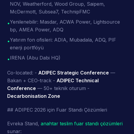
NOV, Weatherford, Wood Group, Saipem,
McDermott, Subsea7, TechnipFMC
Yenilenebilir: Masdar, ACWA Power, Lightsource
•
bp, AMEA Power, ADQ
Yatırım fon ofisleri: ADIA, Mubadala, ADQ, PIF
•
enerji portföyü
IRENA (Abu Dabi HQ)
•
Co-located: -
ADIPEC Strategic Conference
—
Bakan + CEO-track -
ADIPEC Technical
Conference
— 50+ teknik oturum -
Decarbonisation Zone
## ADIPEC 2026 için Fuar Standı Çözümleri
Evreka Stand,
anahtar teslim fuar standı çözümleri
sunar: