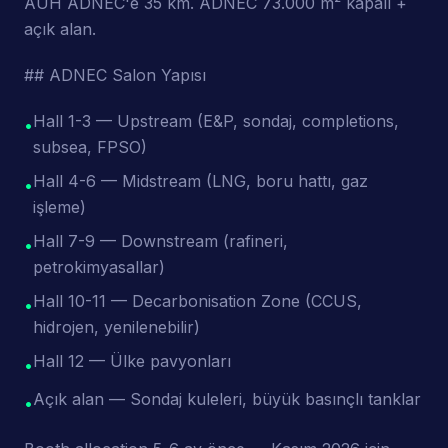
AUH ADNEC'e 35 km. ADNEC 73.000 m² kapalı +
açık alan.
## ADNEC Salon Yapısı
Hall 1-3 — Upstream (E&P, sondaj, completions,
•
subsea, FPSO)
Hall 4-6 — Midstream (LNG, boru hattı, gaz
•
işleme)
Hall 7-9 — Downstream (rafineri,
•
petrokimyasallar)
Hall 10-11 — Decarbonisation Zone (CCUS,
•
hidrojen, yenilenebilir)
Hall 12 — Ülke pavyonları
•
Açık alan — Sondaj kuleleri, büyük basınçlı tanklar
•