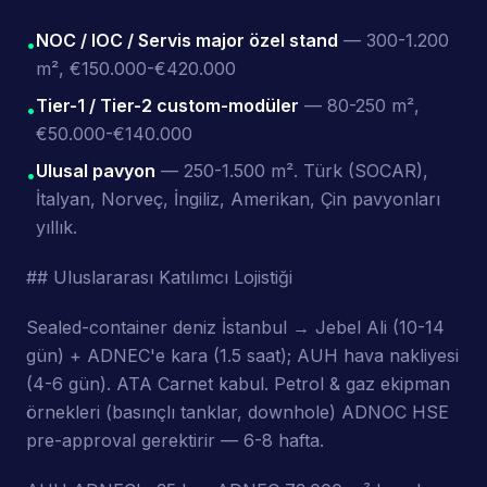
NOC / IOC / Servis major özel stand
— 300-1.200
•
m², €150.000-€420.000
Tier-1 / Tier-2 custom-modüler
— 80-250 m²,
•
€50.000-€140.000
Ulusal pavyon
— 250-1.500 m². Türk (SOCAR),
•
İtalyan, Norveç, İngiliz, Amerikan, Çin pavyonları
yıllık.
## Uluslararası Katılımcı Lojistiği
Sealed-container deniz İstanbul → Jebel Ali (10-14
gün) + ADNEC'e kara (1.5 saat); AUH hava nakliyesi
(4-6 gün). ATA Carnet kabul. Petrol & gaz ekipman
örnekleri (basınçlı tanklar, downhole) ADNOC HSE
pre-approval gerektirir — 6-8 hafta.