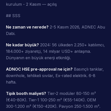
kurulum - 2 Kasım — açılış
## SSS
Ne zaman ve nerede?
2-5 Kasım 2026, ADNEC Abu
Dabi.
Ne kadar büyük?
2024: 56 ülkeden 2.250+ katılımcı,
184.000+ ziyaretçi, 14 milyar USD+ anlaşma.
Dünyanın en büyük enerji etkinliği.
ADNOC HSE pre-approval ne için?
Basınçlı tanklar,
downhole, tehlikeli sıvılar, Ex-rated elektrik. 6-8
hafta.
Tipik booth maliyeti?
Tier-2 modüler 80-150 m²
(€40-80K). Tier-1 100-250 m² (€55-140K). OEM
300-1.200 m² (€150-420K). Pavyon 250-1.500 m².