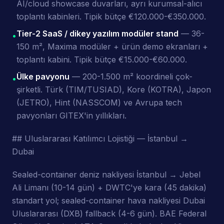
AI/cloud showcase duvarları, ayrı kurumsal-alıcı
toplantı kabinleri. Tipik bütçe €120.000-€350.000.
Tier-2 SaaS / dikey yazılım modüler stand
— 36-
•
150 m², Maxima modüler + ürün demo ekranları +
toplantı kabini. Tipik bütçe €15.000-€60.000.
Ülke pavyonu
— 200-1.500 m² koordineli çok-
•
şirketli. Türk (TIM/TUSIAD), Kore (KOTRA), Japon
(JETRO), Hint (NASSCOM) ve Avrupa tech
pavyonları GITEX'in yıllıkları.
## Uluslararası Katılımcı Lojistiği — İstanbul →
Dubai
Sealed-container deniz nakliyesi İstanbul → Jebel
Ali Limanı (10-14 gün) + DWTC'ye kara (45 dakika)
standart yol; sealed-container hava nakliyesi Dubai
Uluslararası (DXB) fallback (4-6 gün). BAE Federal