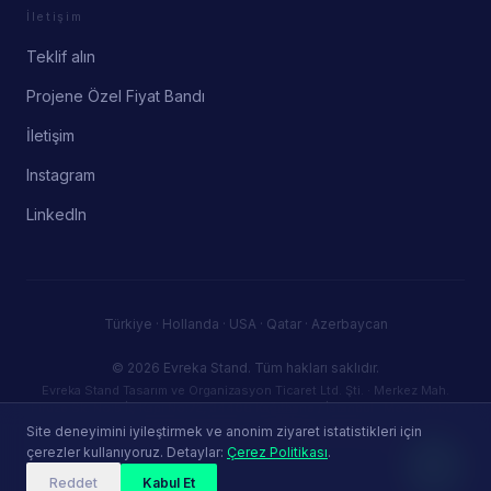
İletişim
Teklif alın
Projene Özel Fiyat Bandı
İletişim
Instagram
LinkedIn
Türkiye · Hollanda · USA · Qatar · Azerbaycan
© 2026 Evreka Stand.
Tüm hakları saklıdır.
Evreka Stand Tasarım ve Organizasyon Ticaret Ltd. Şti. · Merkez Mah.
Firuze Sk. No:5 İç Kapı No:72, 34406 Kağıthane / İstanbul · Mecidiyeköy
V.D. — VKN: 3830946387 · info@evrekastand.com
Site deneyimini iyileştirmek ve anonim ziyaret istatistikleri için
Gizlilik Politikası
Kullanım Koşulları
Çerez Politikası
çerezler kullanıyoruz. Detaylar:
Çerez Politikası
.
Reddet
Kabul Et