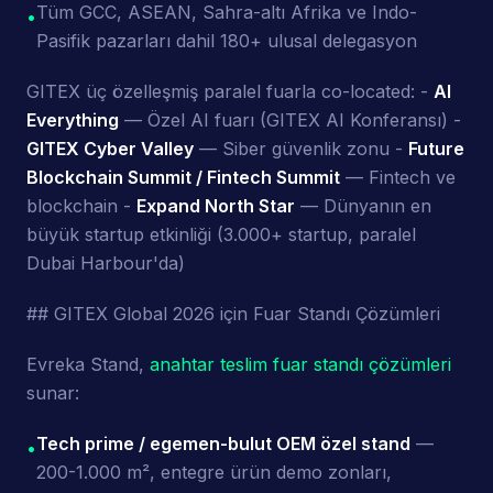
Tüm GCC, ASEAN, Sahra-altı Afrika ve Indo-
•
Pasifik pazarları dahil 180+ ulusal delegasyon
GITEX üç özelleşmiş paralel fuarla co-located: -
AI
Everything
— Özel AI fuarı (GITEX AI Konferansı) -
GITEX Cyber Valley
— Siber güvenlik zonu -
Future
Blockchain Summit / Fintech Summit
— Fintech ve
blockchain -
Expand North Star
— Dünyanın en
büyük startup etkinliği (3.000+ startup, paralel
Dubai Harbour'da)
## GITEX Global 2026 için Fuar Standı Çözümleri
Evreka Stand,
anahtar teslim fuar standı çözümleri
sunar:
Tech prime / egemen-bulut OEM özel stand
—
•
200-1.000 m², entegre ürün demo zonları,