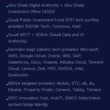
Abu Dhabi Digital Authority + Abu Dhabi
•
Investment Office (ADIO)
Suudi Public Investment Fund (PIF) tech portföy
•
şirketleri (NEOM Tech, Tonomus, Alat)
Suudi MCIT + SDAIA (Saudi Data and AI
•
Authority)
Derinden bağlı yabancı tech primeleri: Microsoft,
•
AWS, Google Cloud, Oracle, IBM, SAP,
Salesforce, Cisco, Huawei, Alibaba Cloud, Tencent
Cloud, Lenovo, Dell, HPE, NVIDIA, Intel,
Qualcomm
MENA bölgesel primeleri: Mobily, STC, e&, du,
•
Etisalat, Property Finder, Careem, Tabby, Tamara
DIFC Innovation Hub, Hub71, DMCC fintech/tech
•
serbest bölge liderliği