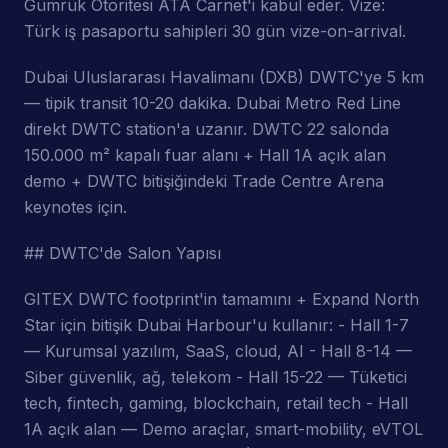
Gümrük Otoritesi ATA Carnet'i kabul eder. Vize:
Türk iş pasaportu sahipleri 30 gün vize-on-arrival.
Dubai Uluslararası Havalimanı (DXB) DWTC'ye 5 km
— tipik transit 10-20 dakika. Dubai Metro Red Line
direkt DWTC station'a uzanır. DWTC 22 salonda
150.000 m² kapalı fuar alanı + Hall 1A açık alan
demo + DWTC bitişiğindeki Trade Centre Arena
keynotes için.
## DWTC'de Salon Yapısı
GITEX DWTC footprint'in tamamını + Expand North
Star için bitişik Dubai Harbour'u kullanır: - Hall 1-7
— Kurumsal yazılım, SaaS, cloud, AI - Hall 8-14 —
Siber güvenlik, ağ, telekom - Hall 15-22 — Tüketici
tech, fintech, gaming, blockchain, retail tech - Hall
1A açık alan — Demo araçlar, smart-mobility, eVTOL