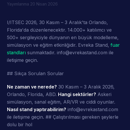
Yayımlanma
20 Nisan 2026
I/ITSEC 2026, 30 Kasım – 3 Aralık'ta Orlando,
Florida'da düzenlenecektir. 14.000+ katılımcı ve
500+ sergileyiciyle dünyanın en büyük modelleme,
simülasyon ve eğitim etkinliğidir. Evreka Stand,
fuar
standları
sunmaktadır. info@evrekastand.com ile
iletişime geçin.
## Sıkça Sorulan Sorular
Ne zaman ve nerede?
30 Kasım – 3 Aralık 2026,
Orlando, Florida, ABD.
Hangi sektörler?
Askeri
simülasyon, sanal eğitim, AR/VR ve ciddi oyunlar.
Nasıl stand yaptırabilirim?
info@evrekastand.com
ile iletişime geçin. ## Çalıştırılması gereken şeylerle
dolu bir hol