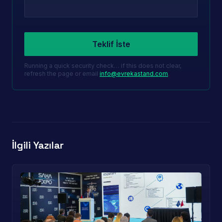
Leave this field empty
Teklif İste
Running a quick security check… if this does not clear,
refresh the page or email
info@evrekastand.com
.
İlgili Yazılar