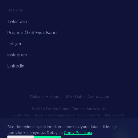
İletişim
Teklif alın
Projene Özel Fiyat Bandı
İletişim
Instagram
LinkedIn
Türkiye · Hollanda · USA · Qatar · Azerbaycan
© 2026 Evreka Stand.
Tüm hakları saklıdır.
Evreka Stand Tasarım ve Organizasyon Ticaret Ltd. Şti. · Merkez Mah.
Firuze Sk. No:5 İç Kapı No:72, 34406 Kağıthane / İstanbul · Mecidiyeköy
V.D. — VKN: 3830946387 · info@evrekastand.com
Site deneyimini iyileştirmek ve anonim ziyaret istatistikleri için
Gizlilik Politikası
Kullanım Koşulları
Çerez Politikası
çerezler kullanıyoruz. Detaylar:
Çerez Politikası
.