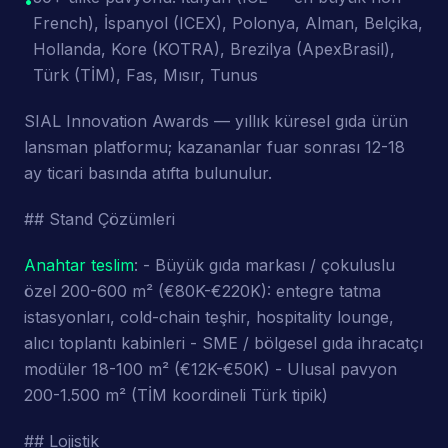
•
French), İspanyol (ICEX), Polonya, Alman, Belçika,
Hollanda, Kore (KOTRA), Brezilya (ApexBrasil),
Türk (TİM), Fas, Mısır, Tunus
SIAL Innovation Awards — yıllık küresel gıda ürün
lansman platformu; kazananlar fuar sonrası 12-18
ay ticari basında atıfta bulunulur.
## Stand Çözümleri
Anahtar teslim
: - Büyük gıda markası / çokuluslu
özel 200-600 m² (€80K-€220K): entegre tatma
istasyonları, cold-chain teşhir, hospitality lounge,
alıcı toplantı kabinleri - SME / bölgesel gıda ihracatçı
modüler 18-100 m² (€12K-€50K) - Ulusal pavyon
200-1.500 m² (TİM koordineli Türk tipik)
## Lojistik