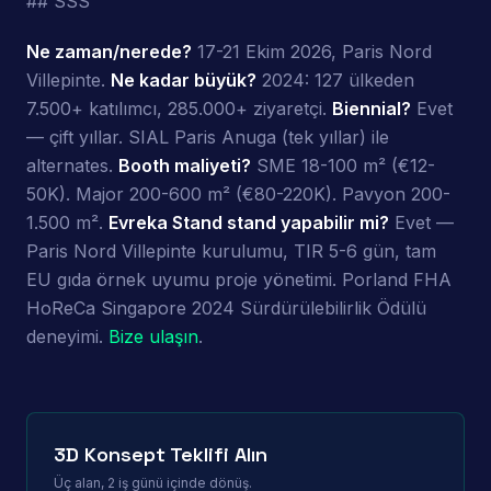
## SSS
Ne zaman/nerede?
17-21 Ekim 2026, Paris Nord
Villepinte.
Ne kadar büyük?
2024: 127 ülkeden
7.500+ katılımcı, 285.000+ ziyaretçi.
Biennial?
Evet
— çift yıllar. SIAL Paris Anuga (tek yıllar) ile
alternates.
Booth maliyeti?
SME 18-100 m² (€12-
50K). Major 200-600 m² (€80-220K). Pavyon 200-
1.500 m².
Evreka Stand stand yapabilir mi?
Evet —
Paris Nord Villepinte kurulumu, TIR 5-6 gün, tam
EU gıda örnek uyumu proje yönetimi. Porland FHA
HoReCa Singapore 2024 Sürdürülebilirlik Ödülü
deneyimi.
Bize ulaşın
.
3D Konsept Teklifi Alın
Üç alan, 2 iş günü içinde dönüş.