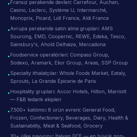
Fransız perakende devleri: Carrefour, Auchan,
•
Casino, Leclerc, Système U, Intermarché,
Monoprix, Picard, Lidl France, Aldi France
Avrupa perakende satın alma grupları: AMS
•
Sourcing, EMD, Coopernic, REWE, Edeka, Tesco,
Sainsbury's, Ahold Delhaize, Mercadona
Foodservice operatörleri: Compass Group,
•
Sodexo, Aramark, Elior Group, Areas, SSP Group
Specialty ithalatçılar: Whole Foods Market, Eataly,
•
Sprouts, La Grande Épicerie de Paris
Hospitality grupları: Accor Hotels, Hilton, Marriott
•
— F&B tedarik ekipleri
7.500+ katılımcı 8 ürün evreni: General Food,
•
Frozen, Confectionery, Beverages, Dairy, Health &
Sustainability, Meat & Seafood, Grocery
30+ ülke pavyonu: İtalyan (ICE — en büyük non-