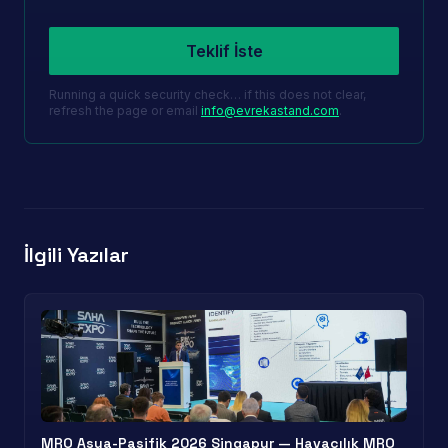
Leave this field empty
Teklif İste
Running a quick security check… if this does not clear,
refresh the page or email
info@evrekastand.com
.
İlgili Yazılar
MRO Asya-Pasifik 2026 Singapur — Havacılık MRO