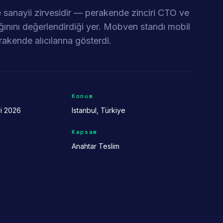
e sanayii zirvesidir — perakende zinciri CTO ve
ığınını değerlendirdiği yer. Mobven standı mobil
kende alıcılarına gösterdi.
Konum
i 2026
Istanbul, Türkiye
Kapsam
Anahtar Teslim