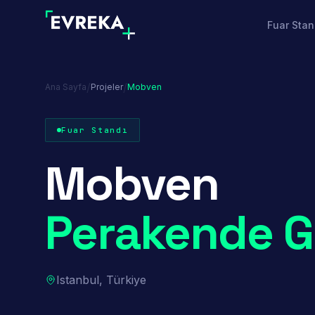
Fuar Stan
/
/
Ana Sayfa
Projeler
Mobven
Fuar Standı
Mobven
Perakende G
Istanbul, Türkiye