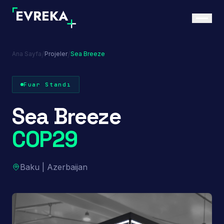
/
/
Ana Sayfa
Projeler
Sea Breeze
Fuar Standı
Sea Breeze
COP29
Baku | Azerbaijan