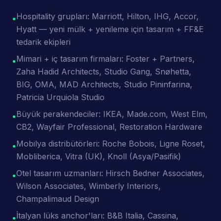
Hospitality grupları: Marriott, Hilton, IHG, Accor,
•
Hyatt — yeni mülk + yenileme için tasarım + FF&E
tedarik ekipleri
Mimari + iç tasarım firmaları: Foster + Partners,
•
Zaha Hadid Architects, Studio Gang, Snøhetta,
BIG, OMA, MAD Architects, Studio Pininfarina,
Patricia Urquiola Studio
Büyük perakendeciler: IKEA, Made.com, West Elm,
•
CB2, Wayfair Professional, Restoration Hardware
Mobilya distribütörleri: Roche Bobois, Ligne Roset,
•
Mobliberica, Vitra (UK), Knoll (Asya/Pasifik)
Otel tasarım uzmanları: Hirsch Bedner Associates,
•
Wilson Associates, Wimberly Interiors,
Champalimaud Design
İtalyan lüks anchor'ları: B&B Italia, Cassina,
•