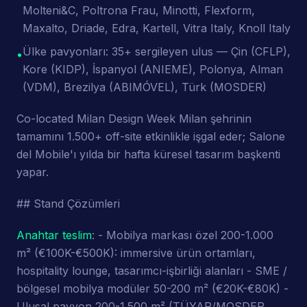
Molteni&C, Poltrona Frau, Minotti, Flexform,
Maxalto, Driade, Edra, Kartell, Vitra Italy, Knoll Italy
Ülke pavyonları: 35+ sergileyen ulus — Çin (CFLP),
•
Kore (KIDP), İspanyol (ANIEME), Polonya, Alman
(VDM), Brezilya (ABIMÓVEL), Türk (MOSDER)
Co-located Milan Design Week Milan şehrinin
tamamını 1.500+ off-site etkinlikle işgal eder; Salone
del Mobile'ı yılda bir hafta küresel tasarım başkenti
yapar.
## Stand Çözümleri
Anahtar teslim
: - Mobilya markası özel 200-1.000
m² (€100K-€500K): immersive ürün ortamları,
hospitality lounge, tasarımcı-işbirliği alanları - SME /
bölgesel mobilya modüler 50-200 m² (€20K-€80K) -
Ulusal pavyon 200-1.500 m² (TÜYAP/MOSDER