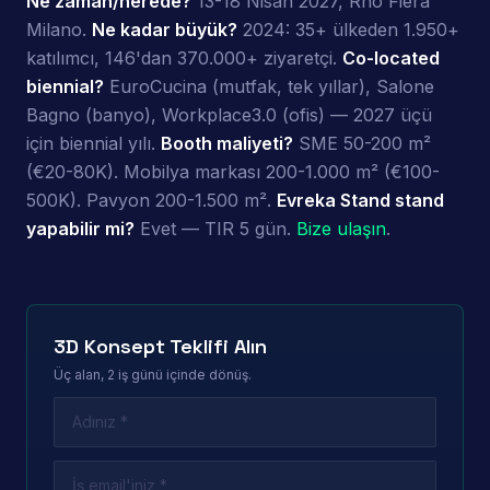
Ne zaman/nerede?
13-18 Nisan 2027, Rho Fiera
Milano.
Ne kadar büyük?
2024: 35+ ülkeden 1.950+
katılımcı, 146'dan 370.000+ ziyaretçi.
Co-located
biennial?
EuroCucina (mutfak, tek yıllar), Salone
Bagno (banyo), Workplace3.0 (ofis) — 2027 üçü
için biennial yılı.
Booth maliyeti?
SME 50-200 m²
(€20-80K). Mobilya markası 200-1.000 m² (€100-
500K). Pavyon 200-1.500 m².
Evreka Stand stand
yapabilir mi?
Evet — TIR 5 gün.
Bize ulaşın
.
3D Konsept Teklifi Alın
Üç alan, 2 iş günü içinde dönüş.