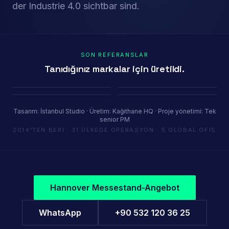
der Industrie 4.0 sichtbar sind.
SON REFERANSLAR
Tanıdığınız markalar için üretildi.
Porland
Pioli
Youth House
Baykar
Ambiente Frankfurt 2025 · 365 m²
EquipHotel Paris
COP29 Baku · 1200 m²
Marrakech Air Show · 250 m²
INDUSTRIELLER STAND REFERENZ
Tasarım: İstanbul Studio · Üretim: Kağıthane HQ · Proje yönetimi: Tek
China Pavilion — IDEF
senior PM
2014'TEN BERI · 31 ÜLKEDE OPERASYON · 5 GLOBAL OFIS
Großformat Pavillon · Multi-Zone · Industrie-Standard
Hannover Messestand-Angebot
WhatsApp
+90 532 120 36 25