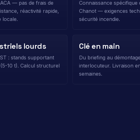
PACA — pas de frais de
Connaissance spécifique 
stance, réactivité rapide,
Chanot — exigences techni
 locale.
sécurité incendie.
triels lourds
Clé en main
T : stands supportant
Du briefing au démontage
5-10 t). Calcul structurel
interlocuteur. Livraison e
semaines.