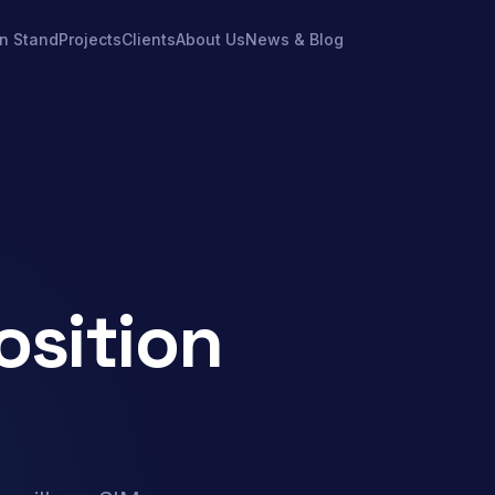
on Stand
Projects
Clients
About Us
News & Blog
osition