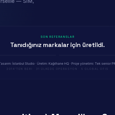
rseille — SIM,
SON REFERANSLAR
Tanıdığınız markalar için üretildi.
Youth House
tel Paris
COP29 Baku · 1200 m²
Tasarım: İstanbul Studio · Üretim: Kağıthane HQ · Proje yönetimi: Tek senior P
2014'TEN BERI · 31 ÜLKEDE OPERASYON · 5 GLOBAL OFIS