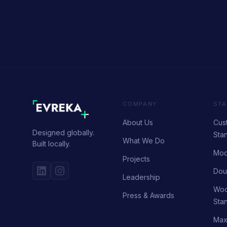
COMPANY
STA
About Us
Cust
Designed globally.
Sta
What We Do
Built locally.
Mod
Projects
Dou
Leadership
Woo
Press & Awards
Sta
Max