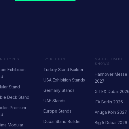
ND TYPES
BY REGION
MAJOR TRADE
SHOWS
om Exhibition
Turkey Stand Builder
Hannover Messe
nd
USA Exhibition Stands
2027
ular Stand
Germany Stands
GITEX Dubai 202
ble Deck Stand
UAE Stands
IFA Berlin 2026
den Premium
Europe Stands
Anuga Köln 2027
nd
Dubai Stand Builder
Big 5 Dubai 2026
ima Modular