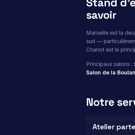
Stand d’e
savoir
Marseille est la de
sud — particulièrem
Chanot est le princi
Principaux salons :
Salon de la Boula
Notre ser
Atelier part