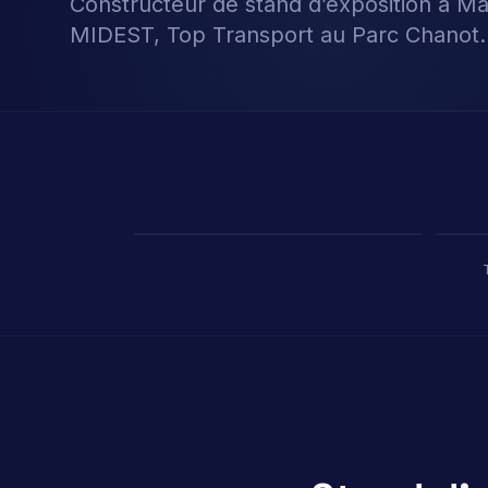
Constructeur de stand d’exposition à Ma
MIDEST, Top Transport au Parc Chanot.
Porland
Pioli
Ambiente Frankfurt 2025 · 365 m²
EquipHo